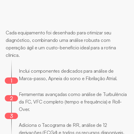
Principais
Diferenciais
Cada equipamento foi desenhado para otimizar seu 
diagnóstico, combinando uma análise robusta com 
operação ágil e um custo-benefício ideal para a rotina 
clínica.
Diagnósticos
Especiais
Inclui componentes dedicados para análise de 
Marca-passo, Apneia do sono e Fibrilação Atrial. 
1
Recursos
de
Pesquisa
Ferramentas avançadas como análise de Turbulência 
2
da FC, VFC completo (tempo e frequência) e Roll-
Over. 
3
Análise
Completa
Adiciona o Tacograma de RR, análise de 12 
derivações (ECGd) e todos os recursos disponíveis. 