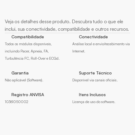
Mais
sobre
Veja os detalhes desse produto. Descubra tudo o que ele 
inclui, sua conectividade, compatibilidade e outros recursos.
Compatibilidade
Conectividade
Todos os módulos disponíveis, 
Análise local e envio/recebimento via 
incluindo Pacer, Apneia, FA, 
Internet.
Turbulência FC, Roll-Over e ECGd.
Garantia
Suporte Técnico
Não aplicável (Software).
Disponível via canais oficiais.
Registro ANVISA
Itens Inclusos
10361050002
Licença de uso do software.