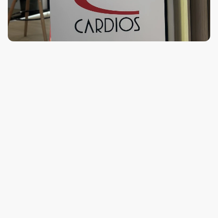
O que o CS 550 oferece a mais que o 540?
Como funciona o componente de Apneia?
O software consegue analisar o 
funcionamento de marca-passo?
O que é o componente Analisador de FA?
O que é o recurso ECGd?
A análise de Variabilidade (VFC/HRV) é 