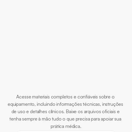
indicado?
Qual a taxa de amostragem do sinal de 
ECG?
Documentos
Essenciais
Acesse materiais completos e confiáveis sobre o 
equipamento, incluindo informações técnicas, instruções 
de uso e detalhes clínicos. Baixe os arquivos oficiais e 
tenha sempre à mão tudo o que precisa para apoiar sua 
prática médica.