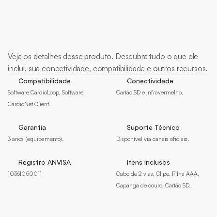
Mais
sobre
Veja os detalhes desse produto. Descubra tudo o que ele 
inclui, sua conectividade, compatibilidade e outros recursos.
Compatibilidade
Conectividade
Software CardioLoop, Software 
Cartão SD e Infravermelho.
CardioNet Client.
Garantia
Suporte Técnico
3 anos (equipamento).
Disponível via canais oficiais.
Registro ANVISA
Itens Inclusos
10361050011
Cabo de 2 vias, Clipe, Pilha AAA, 
Capanga de couro, Cartão SD. 