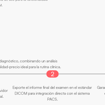
M.
cipales
diagnóstico, combinando un análisis 
dad-precio ideal para la rutina clínica.
2
Integración
Total
Exporte el informe final del examen en el estándar 
Garan
idor 
DICOM para integración directa con el sistema 
al.
PACS.