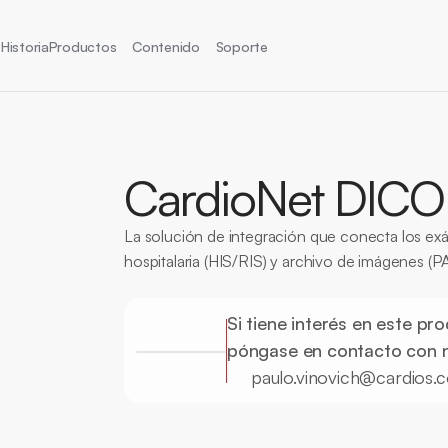
Historia
Productos
Contenido
Soporte
CardioNet DIC
La solución de integración que conecta los exá
hospitalaria (HIS/RIS) y archivo de imágenes (
Certificación CE
DICOM
Integración
Exámenes
PACS
Si tiene interés en este pro
póngase en contacto con 
paulo.vinovich@cardios.