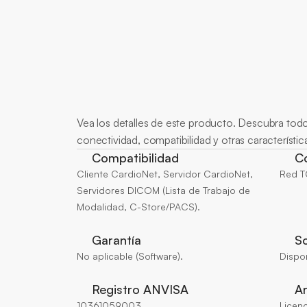
Más
sobre
Vea los detalles de este producto. Descubra todo 
conectividad, compatibilidad y otras característic
Compatibilidad
C
Cliente CardioNet, Servidor CardioNet, 
Red T
Servidores DICOM (Lista de Trabajo de 
Modalidad, C-Store/PACS).
Garantía
S
No aplicable (Software).
Dispon
Registro ANVISA
Ar
10361059003
Licenc