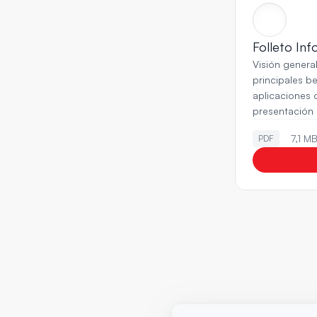
Folleto Inf
Visión general
principales be
aplicaciones cl
presentación i
7,1 M
PDF