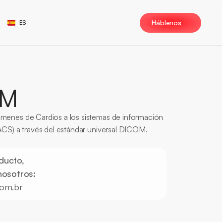
Select Language
Háblenos
ES
OM
menes de Cardios a los sistemas de información 
PACS) a través del estándar universal DICOM.
Hospitalario
ducto, 
nosotros:
com.br