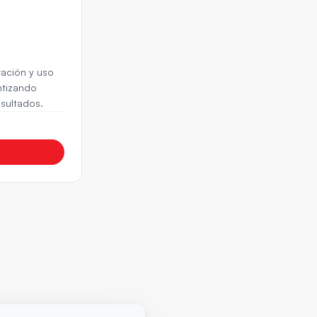
ación y uso 
ntizando 
esultados.