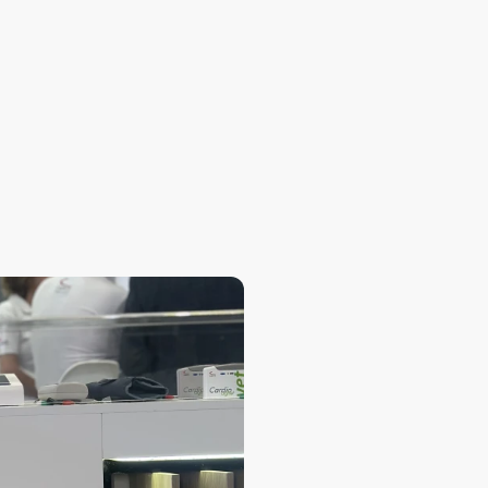
¿Qué es DICOM?
¿Qué es la "Modality W
¿Qué es un sistema P
¿Cuál es la principal 
¿Necesito una licencia 