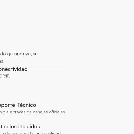
lo que incluye, su 
as.
onectividad
CP/IP.
oporte Técnico
ible a través de canales oficiales.
tículos incluidos
ia de uso para la funcionalidad 