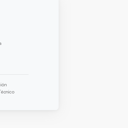
s
 
ión
Técnico