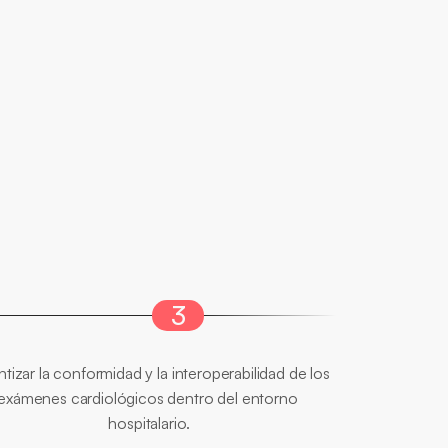
3
Patrón
Hospitalario
tizar la conformidad y la interoperabilidad de los 
exámenes cardiológicos dentro del entorno 
hospitalario.