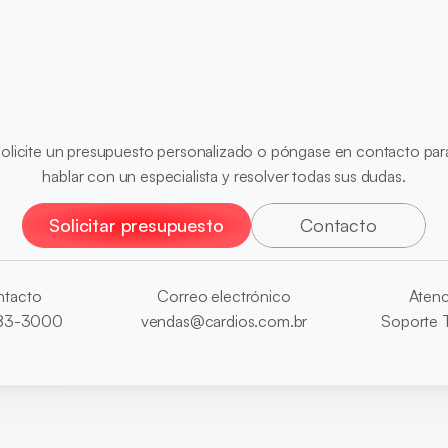
¿Listo
para
optimizar
su
diagnósticos?
olicite un presupuesto personalizado o póngase en contacto para
hablar con un especialista y resolver todas sus dudas.
Solicitar presupuesto
Contacto
tacto
Correo electrónico
Atenc
3883-3000
vendas@cardios.com.br
Soporte 