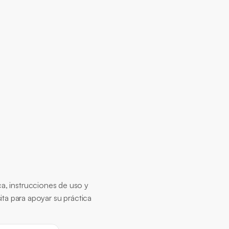
na con cualquier sistema hospitalario?
s
, instrucciones de uso y 
ta para apoyar su práctica 