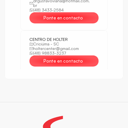
drgustavoviana@hotmail.com.
br
(48) 3433-2584
Ponte en contacto
CENTRO DE HOLTER
Criciúma - SC
holtercenter@gmail.com
(48) 98833-3237
Ponte en contacto
Prevencordis
Florianópolis - SC
holter@prevencordis.com.br
(48) 3037-3900
Ponte en contacto
SOS Tarjeta Cardio Serv. Hosp. 