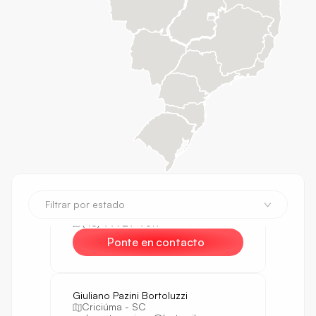
Ponte en contacto
Fabrício Bonotto Mallmann
Florianópolis - SC
fabricio_mallmann@hotmail.co
m
(48) 99911-3559
Ponte en contacto
Fernando Fraiha
Florianópolis - SC
Filtrar por estado
fernandofraiha@yahoo.com.br
(48) 99929-9619
Ponte en contacto
Giuliano Pazini Bortoluzzi
Criciúma - SC