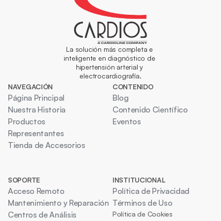
S/C Ltda
Florianópolis - SC
arritmia@soscardio.com.br
(48) 3212-5000, (48) 3212-
5037
Ponte en contacto
La solución más completa e 
inteligente en diagnóstico de 
hipertensión arterial y 
electrocardiografía.
César Van Der Sand
NAVEGACIÓN
CONTENIDO
Porto Alegre - RS
Página Principal
Blog
cdc@cdc.med.br
Nuestra Historia
Contenido Científico
(51) 3224-4221
Productos
Eventos
Ponte en contacto
Representantes
Tienda de Accesorios
Clínica de Fisioterapia y 
Rehabilitación Ltda
Porto Alegre - RS
SOPORTE
INSTITUCIONAL
proholter@terra.com.br
Acceso Remoto
Política de Privacidad
(51) 3226-3657
Mantenimiento y Reparación
Términos de Uso
Ponte en contacto
Centros de Análisis
Política de Cookies